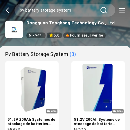
Dongguan Tongbang Technology Co., Ltd
6
5.0
Fournisseur vérifié
YEARS
Pv Battery Storage System
(3)
51.2V 200Ah Systèmes de
51.2V 200Ah Système de
stockage de batteries
stockage de batterie
photovoltaïques solaires
photovoltaïque pour la
MOQ:
3
MOQ:
3