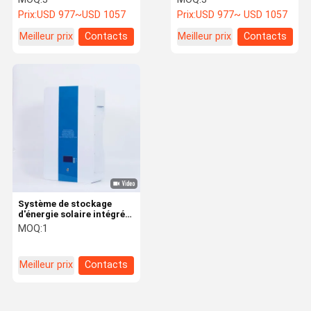
10 kW Capacité ou
maison 10KWh Pour
Prix:
USD 977~USD 1057
Prix:
USD 977~ USD 1057
récolte solaire maximale
l'énergie future à la
maison
Meilleur prix
Contacts
Meilleur prix
Contacts
Système de stockage
d'énergie solaire intégré à
pile hybride
MOQ:
1
Meilleur prix
Contacts