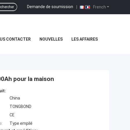
Demande de soumission
|
French
chercher
US CONTACTER
NOUVELLES
LES AFFAIRES
200Ah pour la maison
uit:
China
TONGBOND
CE
e:
Type empilé