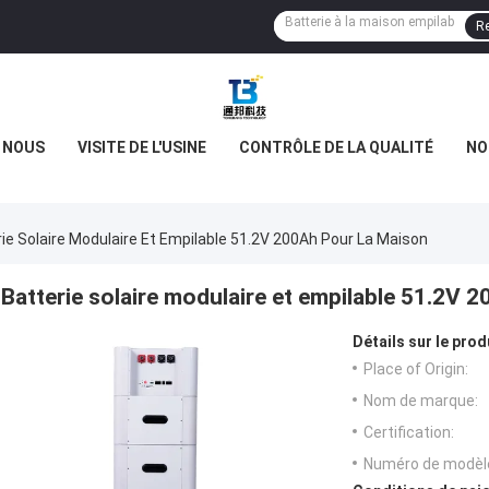
Re
E NOUS
VISITE DE L'USINE
CONTRÔLE DE LA QUALITÉ
NO
ie Solaire Modulaire Et Empilable 51.2V 200Ah Pour La Maison
Batterie solaire modulaire et empilable 51.2V 
Détails sur le prod
Place of Origin:
Nom de marque:
Certification:
Numéro de modèl