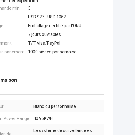
ment et expédition:
mande min:
3
USD 977~USD 1057
ge:
Emballage certifié par l'ONU
7 jours ouvrables
iement:
T/T;Visa/PayPal
visionnement:
1000 pièces par semaine
a maison
ur:
Blanc ou personnalisé
t Power Range:
40.96KWH
Le système de surveillance est
ion de