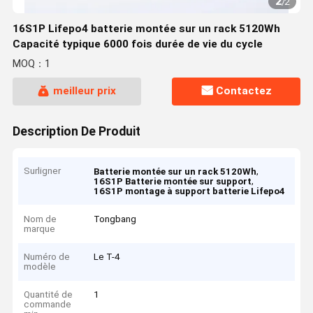
2
/
2
16S1P Lifepo4 batterie montée sur un rack 5120Wh
Capacité typique 6000 fois durée de vie du cycle
MOQ：1
meilleur prix
Contactez
Description De Produit
Surligner
,
Batterie montée sur un rack 5120Wh
,
16S1P Batterie montée sur support
16S1P montage à support batterie Lifepo4
Nom de
Tongbang
marque
Numéro de
Le T-4
modèle
Quantité de
1
commande