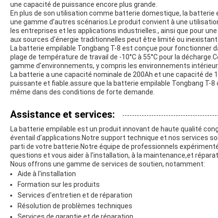
une capacité de puissance encore plus grande.
En plus de son utilisation comme batterie domestique, la batterie
une gamme d'autres scénarios.Le produit convient à une utilisat
les entreprises et les applications industrielles., ainsi que pour un
aux sources d'énergie traditionnelles peut être limité ou inexistant
La batterie empilable Tongbang T-8 est conçue pour fonctionner
plage de température de travail de -10°C à 55°C pour la décharge.Ce
gamme d'environnements, y compris les environnements intérieurs
La batterie a une capacité nominale de 200Ah et une capacité de 10
puissante et fiable.assure que la batterie empilable Tongbang T-8
même dans des conditions de forte demande.
Assistance et services:
La batterie empilable est un produit innovant de haute qualité conç
éventail d'applications.Notre support technique et nos services so
parti de votre batterie.Notre équipe de professionnels expérimenté
questions et vous aider à l'installation, à la maintenance,et réparat
Nous offrons une gamme de services de soutien, notamment:
Aide à l'installation
Formation sur les produits
Services d'entretien et de réparation
Résolution de problèmes techniques
Services de garantie et de réparation