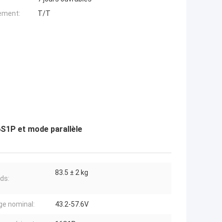
iement:
T/T
6S1P et mode parallèle
83.5 ± 2 kg
ids:
ge nominal:
43.2-57.6V