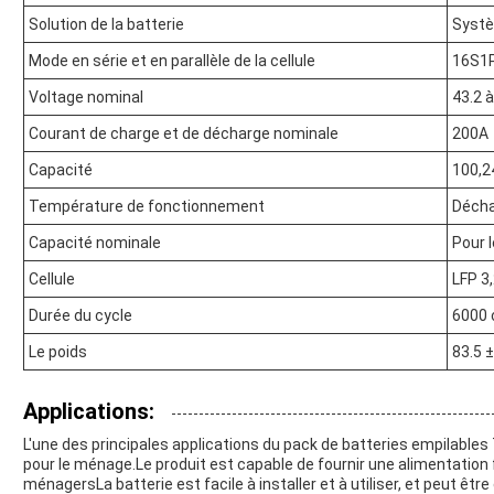
Solution de la batterie
Systè
Mode en série et en parallèle de la cellule
16S1
Voltage nominal
43.2 
Courant de charge et de décharge nominale
200A
Capacité
100,2
Température de fonctionnement
Décha
Capacité nominale
Pour 
Cellule
LFP 3
Durée du cycle
6000 
Le poids
83.5 ±
Applications:
L'une des principales applications du pack de batteries empilabl
pour le ménage.Le produit est capable de fournir une alimentation
ménagersLa batterie est facile à installer et à utiliser, et peut ê