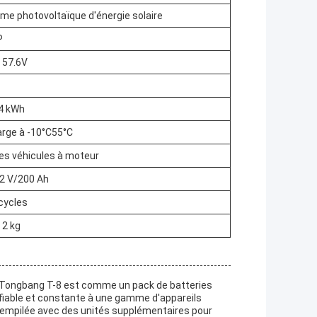
me photovoltaïque d'énergie solaire
P
à 57.6V
4 kWh
rge à -10°C55°C
les véhicules à moteur
,2 V/200 Ah
cycles
 2 kg
es Tongbang T-8 est comme un pack de batteries
 fiable et constante à une gamme d'appareils
tre empilée avec des unités supplémentaires pour