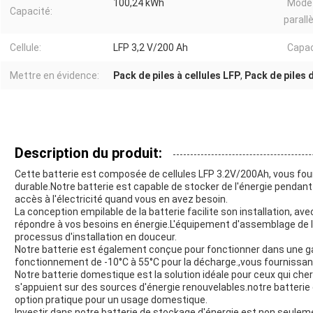
100,24 kWh
Mode 
Capacité:
parallè
Cellule:
LFP 3,2 V/200 Ah
Capac
Mettre en évidence:
Pack de piles à cellules LFP
,
Pack de piles 
Description du produit:
Cette batterie est composée de cellules LFP 3.2V/200Ah, vous fou
durable.Notre batterie est capable de stocker de l'énergie pendant
accès à l'électricité quand vous en avez besoin.
La conception empilable de la batterie facilite son installation, ave
répondre à vos besoins en énergie.L'équipement d'assemblage de la
processus d'installation en douceur.
Notre batterie est également conçue pour fonctionner dans une
fonctionnement de -10°C à 55°C pour la décharge.,vous fournissant
Notre batterie domestique est la solution idéale pour ceux qui che
s'appuient sur des sources d'énergie renouvelables.notre batterie es
option pratique pour un usage domestique.
Investir dans notre batterie de stockage d'énergie est non seule