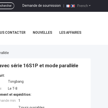
Demande de soumission
|
French
chercher
US CONTACTER
NOUVELLES
LES AFFAIRES
allèle
 avec série 16S1P et mode parallèle
uit:
Tongbang
e:
Le T-8
ment et expédition:
mande min:
1
7 jours ouvrables