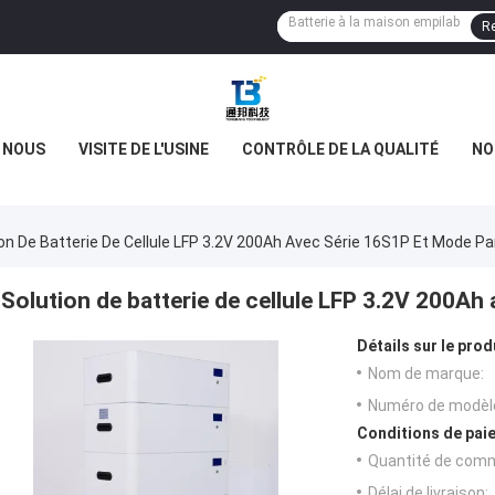
Re
E NOUS
VISITE DE L'USINE
CONTRÔLE DE LA QUALITÉ
NO
on De Batterie De Cellule LFP 3.2V 200Ah Avec Série 16S1P Et Mode Par
Solution de batterie de cellule LFP 3.2V 200Ah
Détails sur le prod
Nom de marque:
Numéro de modèl
Conditions de paie
Quantité de com
Délai de livraison: