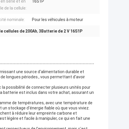
en série et en
16S1P
le de la cellule:
ité nominale:
Pour les véhicules à moteur
de cellules de 200Ah
,
3Batterie de 2 V 16S1P
rnissant une source d'alimentation durable et
 de longues périodes., vous permettant d'avoir
c la possibilité de connecter plusieurs unités pour
 batterie est inclus dans votre achat, assurant un
 gamme de températures, avec une température de
 un stockage d'énergie fiable où que vous viviez.
rchent à réduire leur empreinte carbone et
t légère et facile à manipuler, ce qui en fait une
ment respectueux de l'environnement, mais c'est