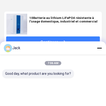
10Batterie au lithium LiFePO4 résistante à
l'usage domestique, industriel et commercial
Continuer
Jack
Produits Recommandés
7:06 AM
Good day, what product are you looking for?
Compact 24V
Système de
12V 100Ah
51.2V 200
batterie au
stockage
LiFePO4
Système d
lithium-ion
d'énergie
batterie au
stockage d
100Ah
solaire
lithium cycle
batterie