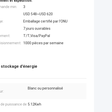
ment et expédition:
mande min:
3
USD 548~USD 620
ge:
Emballage certifié par l'ONU
7 jours ouvrables
iement:
T/T;Visa/PayPal
visionnement:
1000 pièces par semaine
 stockage d'énergie
Blanc ou personnalisé
ur:
 de puissance de
5.12Kwh