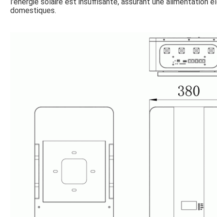
l'énergie solaire est insuffisante, assurant une alimentation 
domestiques.