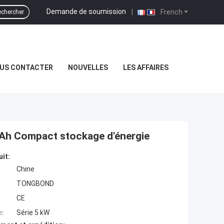
Demande de soumission
|
French
chercher
US CONTACTER
NOUVELLES
LES AFFAIRES
00Ah Compact stockage d'énergie
uit:
Chine
TONGBOND
CE
e:
Série 5 kW