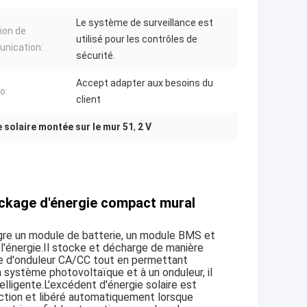
Le système de surveillance est
ion de
utilisé pour les contrôles de
nication:
sécurité.
Accept adapter aux besoins du
o:
client
e solaire montée sur le mur 51
,
2 V
ockage d'énergie compact mural
gre un module de batterie, un module BMS et
 l'énergie.Il stocke et décharge de manière
me d'onduleur CA/CC tout en permettant
n système photovoltaïque et à un onduleur, il
elligente.L'excédent d'énergie solaire est
ction et libéré automatiquement lorsque