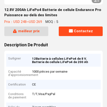
2
/
3
12.8V 200Ah LiFePo4 Batterie de cellule Endurance Pro
Puissance au-delà des limites
Prix：USD 248~USD 269
MOQ：5
meilleur prix
Contactez
Description De Produit
Surligner
,
12Batterie à cellules LiFePo4 de 8 V
Batterie de cellule LiFePo4 de 200 Ah
Capacité
1000 pièces par semaine
d'approvisionnement
Certification
CE
Conditions
T/T;Visa/PayPal
de paiement