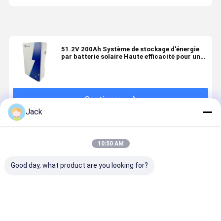
51.2V 200Ah Système de stockage d'énergie
par batterie solaire Haute efficacité pour une
puissance évolutive
Continuer
Jack
Produits Recommandés
10:50 AM
Good day, what product are you looking for?
51.2V 200Ah
Système
Système de
Batterie
Système
résidentiel de
batterie
LiFePO4 5
solaire et
stockage
lithium-ion
V 200 Ah p