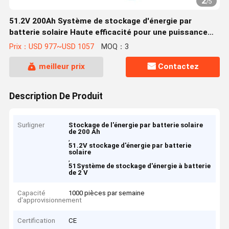
2
/
5
51.2V 200Ah Système de stockage d'énergie par
batterie solaire Haute efficacité pour une puissance
évolutive
Prix：USD 977~USD 1057
MOQ：3
meilleur prix
Contactez
Description De Produit
Surligner
Stockage de l'énergie par batterie solaire
de 200 Ah
,
51.2V stockage d'énergie par batterie
solaire
,
51Système de stockage d'énergie à batterie
de 2 V
Capacité
1000 pièces par semaine
d'approvisionnement
Certification
CE