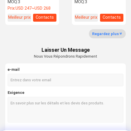
énergie pour les solutions
lithium-ion Batterie au
MOQ:
3
MOQ:
3
d'alimentation extérieure
lithium-ion hors réseau
Prix:
USD 247~USD 268
Meilleur prix
Contacts
Meilleur prix
Contacts
Contrôle De
Nous
Nouvelles
Les Affaires
La Qualité
Contacter
Regardez plus
Batterie au lithium Lifepo4
Laisser Un Message
Système de stockage d'énergie solaire
Nous Vous Répondrons Rapidement
Batterie murale
e-mail
batterie montée sur rack
Paquet empilable de batterie
Exigence
paquet de batterie de 12V LiFePO4
paquet de batterie de 24v LiFePO4
paquet de batterie de 48v Lifepo4