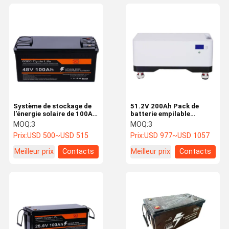
Système de stockage de
51.2V 200Ah Pack de
l'énergie solaire de 100Ah
batterie empilable
48 Volt Lifepo4
batterie solaire de haute
MOQ:
3
MOQ:
3
puissance
Prix:
USD 500~USD 515
Prix:
USD 977~USD 1057
Meilleur prix
Contacts
Meilleur prix
Contacts