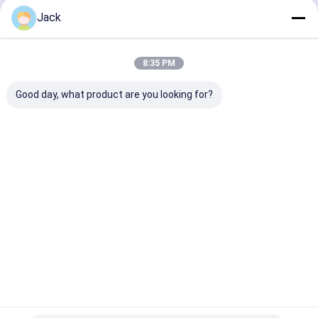
Continuer
Jack
Centrale portative
Batterie au lithium d'alimentation
8:35 PM
Nos Catégories
Good day, what product are you looking for?
Batterie au
Système de
Batterie
batterie
lithium
stockage
murale
montée su
Lifepo4
d'énergie
rack
solaire
Aperçu
Au sujet de nous
Contactez-nous
Plan du
Politique en matière de protection de
site
la vie privée