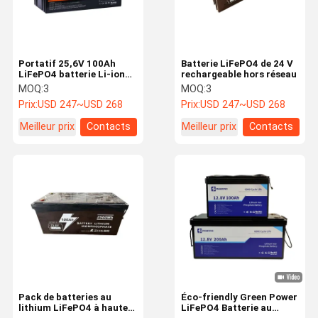
Portatif 25,6V 100Ah
Batterie LiFePO4 de 24 V
LiFePO4 batterie Li-ion
rechargeable hors réseau
phosphate énergie
MOQ:
3
MOQ:
3
renouvelable compatible
Prix:
USD 247~USD 268
Prix:
USD 247~USD 268
Meilleur prix
Contacts
Meilleur prix
Contacts
À La Maison
Produits
À Propos De
Visite De
Nous
L'usine
Pack de batteries au
Éco-friendly Green Power
lithium LiFePO4 à haute
LiFePO4 Batterie au