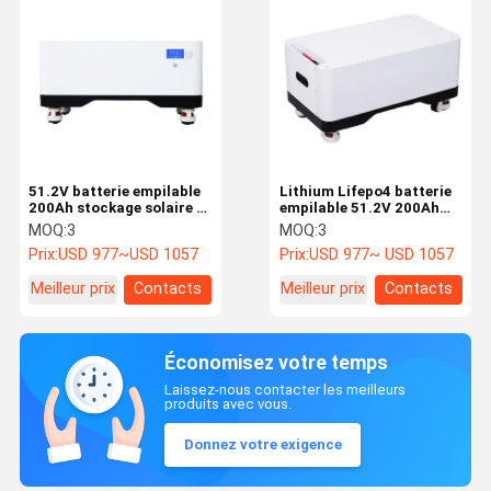
51.2V batterie empilable
Lithium Lifepo4 batterie
200Ah stockage solaire et
empilable 51.2V 200Ah
batterie solution
Énergie solaire et
MOQ:
3
MOQ:
3
d'énergie intelligente
stockage de batterie
Prix:
USD 977~USD 1057
Prix:
USD 977~ USD 1057
Meilleur prix
Contacts
Meilleur prix
Contacts
Économisez votre temps
Laissez-nous contacter les meilleurs
produits avec vous.
Donnez votre exigence