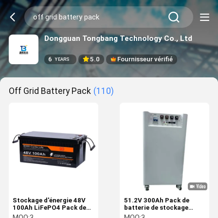
Dongguan Tongbang Technology Co., Ltd
6
5.0
Fournisseur vérifié
YEARS
Off Grid Battery Pack
(110)
Stockage d'énergie 48V
51.2V 300Ah Pack de
100Ah LiFePO4 Pack de
batterie de stockage
batterie pour les
d'énergie pour les
MOQ:
3
MOQ:
3