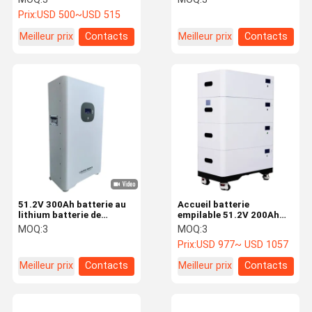
systèmes solaires et hors
systèmes hors réseau et
Prix:
USD 500~USD 515
réseau
de liaison réseau
Meilleur prix
Contacts
Meilleur prix
Contacts
51.2V 300Ah batterie au
Accueil batterie
lithium batterie de
empilable 51.2V 200Ah
stockage de grande
batterie au lithium
MOQ:
3
MOQ:
3
capacité pour les
solaire stockage
Prix:
USD 977~ USD 1057
systèmes solaires
d'énergie
Meilleur prix
Contacts
Meilleur prix
Contacts