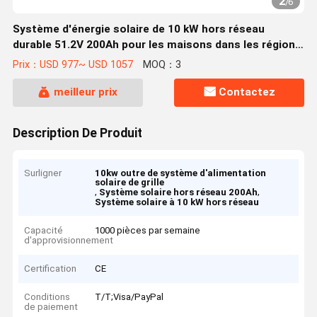
2
/
6
Système d'énergie solaire de 10 kW hors réseau
durable 51.2V 200Ah pour les maisons dans les régions
éloignées
Prix：USD 977~ USD 1057
MOQ：3
meilleur prix
Contactez
Description De Produit
Surligner
10kw outre de système d'alimentation
solaire de grille
,
,
Système solaire hors réseau 200Ah
Système solaire à 10 kW hors réseau
Capacité
1000 pièces par semaine
d'approvisionnement
Certification
CE
Conditions
T/T;Visa/PayPal
de paiement