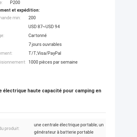
e:
P200
ment et expédition:
mande min:
200
USD 87~USD 94
ge:
Cartonné
7 jours ouvrables
iement:
T/T;Visa/PayPal
visionnement:
1000 pièces par semaine
le électrique haute capacité pour camping en
une centrale électrique portable; un
u produit:
générateur à batterie portable