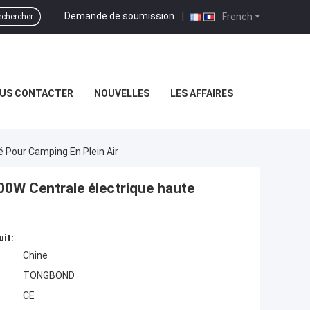
Demande de soumission
|
French
chercher
US CONTACTER
NOUVELLES
LES AFFAIRES
é Pour Camping En Plein Air
200W Centrale électrique haute
uit:
Chine
TONGBOND
CE