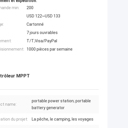
ment et expédition:
mande min:
200
USD 122~USD 133
ge:
Cartonné
7 jours ouvrables
iement:
T/T;Visa/PayPal
visionnement:
1000 pièces par semaine
ontrôleur MPPT
portable power station; portable
ct name:
battery generator
ation du projet:
La pêche, le camping, les voyages