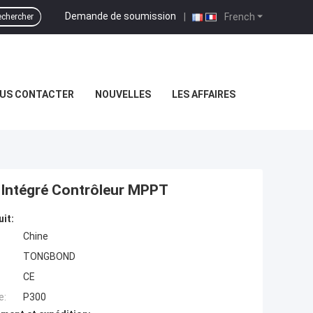
Demande de soumission
|
French
chercher
US CONTACTER
NOUVELLES
LES AFFAIRES
W Intégré Contrôleur MPPT
uit:
Chine
TONGBOND
CE
e:
P300