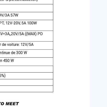
19V/3A 57W
PT, 12V-20V, 5A 100W
5V=3A,,20V/5A ((MAX) PD
r de voiture: 12V/5A
ontinue de 300 W
on 450 W
85%)